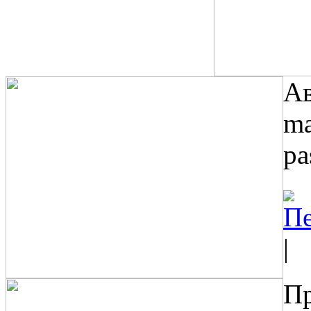
Ав
ma
pa
|
Пр