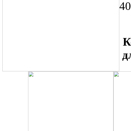
40
К
д